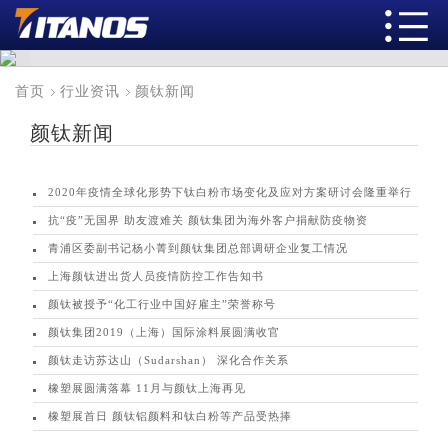
首页
行业资讯
颜钛新闻
颜钛新闻
2020年疫情全球化形势下钛白粉市场变化及应对方案研讨会隆重举行
抗“疫”无国界 助友渡难关 颜钛集团为海外客户捐献防疫物资
青浦区委副书记杨小菁到颜钛集团总部调研企业复工情况
上海颜钛进出货人员疫情防控工作告知书
颜钛被授予“化工行业中国好雇主”荣誉称号
颜钛集团2019（上海）国际涂料展圆满收官
颜钛走访苏达山（Sudarshan） 深化合作关系
橡塑展圆满落幕 11月与颜钛上海再见
橡塑展首日 颜钛铝颜料和钛白粉等产品受热捧