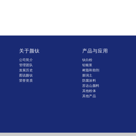
关于颜钛
产品与应用
公司简介
钛白粉
管理团队
铝银浆
发展历史
树脂和助剂
图说颜钛
膨润土
荣誉资质
防腐涂料
苏达山颜料
其他粉体
其他产品