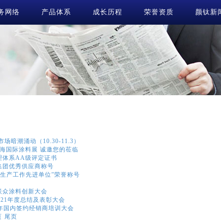
务网络
产品体系
成长历程
荣誉资质
颜钛新
暗潮涌动（10.30-11.3）
日 上海国际涂料展 诚邀您的莅临
理体系AA级评定证书
集团优秀供应商称号
全生产工作先进单位”荣誉称号
联众涂料创新大会
021年度总结及表彰大会
1年国内签约经销商培训大会
页
尾页