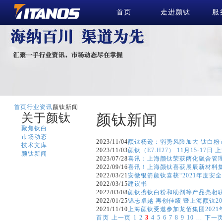
首页
走进颜钛
服
首页
行业资讯
颜钛新闻
关于颜钛
颜钛新闻
聚焦钛白
市场动态
2023/11/04
颜钛杨逊：弱势风险加大 钛白粉市场
技术文库
2023/11/03
颜钛（E7.H27） 11月15-17
颜钛新闻
2023/07/28
喜讯：上海颜钛荣获两化融合管
2022/09/16
喜讯！上海颜钛喜获展辰新材料
2022/03/21
安徽银箭颜钛喜获“2021年度安
2022/03/15
建议书
2022/03/08
颜钛携钛白粉和助剂等产品亮相
2022/01/25
锦志卓越 再创佳绩 暨上海颜钛2
2021/11/10
上海颜钛受邀参加龙佰集团202
首页
上一页
1
2
3
4
5
6
7
8
9
10
...
下一