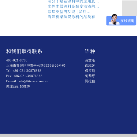
高分子蜡在涂料中的应用及...
水性木器涂料高黏度清漆的...
涂层类型与功能 | 涂料...
海洋桥梁防腐涂料的品类有...
和我们取得联系
语种
400-021-8700
英文版
上海市青浦区沪青平公路3938弄26号楼
西班牙
Tel: +86-021-39876888
俄罗斯
Fax: +86-021-39876688
葡萄牙
E-mail: info@titanos.com.cn
阿拉伯
关注我们的微博