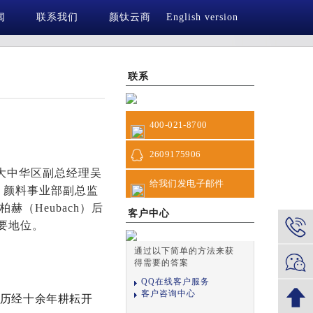
闻
联系我们
颜钛云商
English version
联系
400-021-8700
2609175906
izu、大中华区副总经理吴
给我们发电子邮件
、颜料事业部副总监
赫（Heubach）后
客户中心
重要地位。
通过以下简单的方法来获
得需要的答案
QQ在线客户服务
客户咨询中心
历经十余年耕耘开