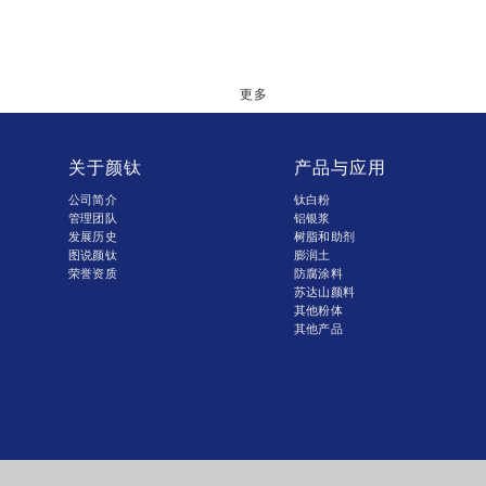
更多
关于颜钛
产品与应用
公司简介
钛白粉
管理团队
铝银浆
发展历史
树脂和助剂
图说颜钛
膨润土
荣誉资质
防腐涂料
苏达山颜料
其他粉体
其他产品