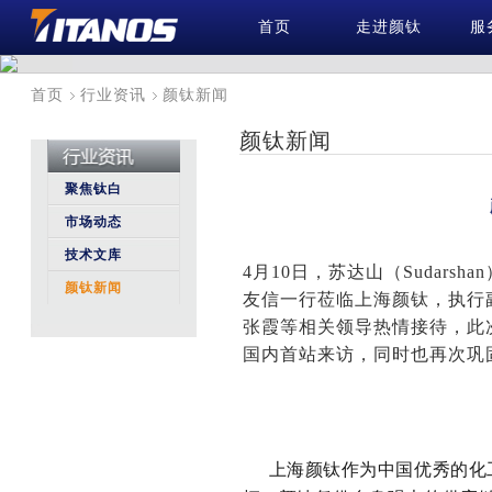
首页
走进颜钛
服
首页
行业资讯
颜钛新闻
颜钛新闻
聚焦钛白
市场动态
技术文库
4月10日，苏达山（Sudarshan
颜钛新闻
友信一行莅临上海颜钛，执行
张霞等相关领导热情接待，此次也是
国内首站来访，同时也再次巩固
上海颜钛
作为中国优秀的化