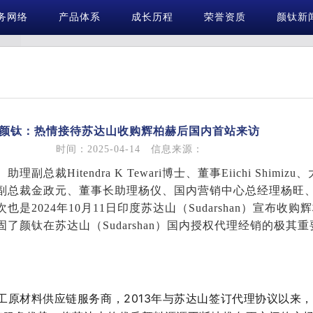
务网络
产品体系
成长历程
荣誉资质
颜钛新
颜钛：热情接待苏达山收购辉柏赫后国内首站来访
时间：2025-04-14 信息来源：
）助理副总裁Hitendra K Tewari博士、董事Eiichi Shim
副总裁金政元、董事长助理杨仪、国内营销中心总经理杨旺
2024年10月11日印度苏达山（Sudarshan）宣布收购辉柏
了颜钛在苏达山（Sudarshan）国内授权代理经销的极其
工原材料供应链服务商，
2
013年
与苏达山
签订代理协议
以来，