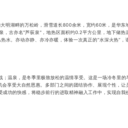
的大明湖畔的万松岭，滑雪道长800余米，宽约60米，是华
，古亦名"芦荻泉"，地热区面积约0.2平方公里，地下储热温
属低温热水。亦动亦静、亦冷亦暖，体验一次真正的“水深火热”
战；温泉，是冬季里极致放松的温情享受。这是一场冷冬里的
有机会享受大自然恩惠。多部门之间的团结协作、展现个性，让
受成功的快感，将稳步前行的进取精神融入工作中，实现自我